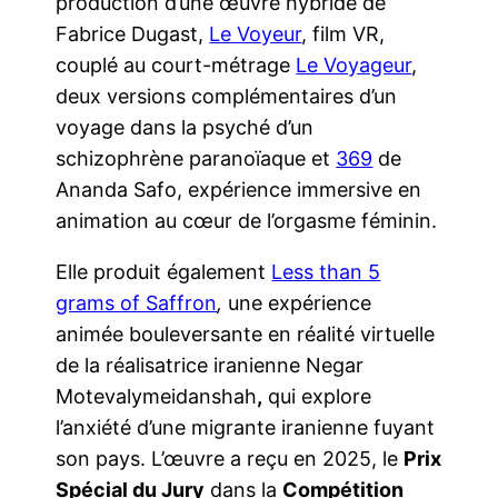
production d’une œuvre hybride de
Fabrice Dugast,
Le Voyeur
, film VR,
couplé au court-métrage
Le Voyageur
,
deux versions complémentaires d’un
voyage dans la psyché d’un
schizophrène paranoïaque et
369
de
Ananda Safo, expérience immersive en
animation au cœur de l’orgasme féminin.
Elle produit également
Less than 5
grams of Saffron
,
une expérience
animée bouleversante en réalité virtuelle
de la réalisatrice iranienne Negar
Motevalymeidanshah
,
qui explore
l’anxiété d’une migrante iranienne fuyant
son pays. L’œuvre a reçu en 2025, le
Prix
Spécial du Jury
dans la
Compétition