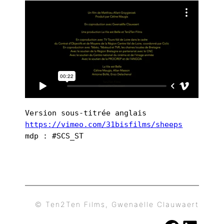
Version sous-titrée anglais
https://vimeo.com/31bisfilms/sheeps
mdp : #SCS_ST
© Ten2Ten Films, Gwenaëlle Clauwaert